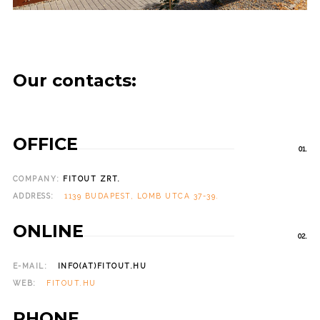
Our contacts:
OFFICE
01.
COMPANY:
FITOUT ZRT.
ADDRESS:
1139 BUDAPEST, LOMB UTCA 37-39.
ONLINE
02.
E-MAIL:
INFO(AT)FITOUT.HU
WEB:
FITOUT.HU
PHONE