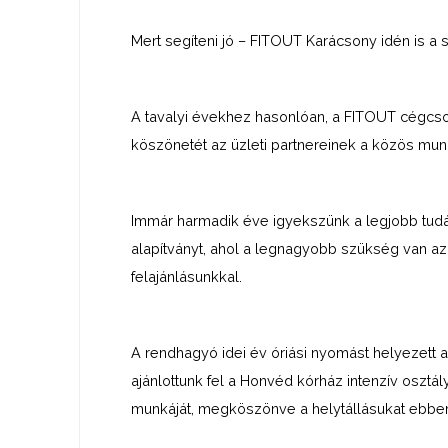
Mert segíteni jó – FITOUT Karácsony idén is a
A tavalyi évekhez hasonlóan, a FITOUT cégcsop
köszönetét az üzleti partnereinek a közös mun
Immár harmadik éve igyekszünk a legjobb tudá
alapítványt, ahol a legnagyobb szükség van az
felajánlásunkkal.
A rendhagyó idei év óriási nyomást helyezett a
ajánlottunk fel a Honvéd kórház intenzív oszt
munkáját, megköszönve a helytállásukat ebbe