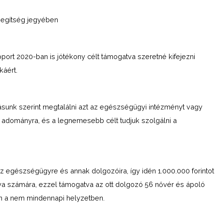
 segítség jegyében
ort 2020-ban is jótékony célt támogatva szeretné kifejezni
káért.
sunk szerint megtalálni azt az egészségügyi intézményt vagy
 adományra, és a legnemesebb célt tudjuk szolgálni a
z egészségügyre és annak dolgozóira, így idén 1.000.000 forintot
álya számára, ezzel támogatva az ott dolgozó 56 nővér és ápoló
n a nem mindennapi helyzetben.