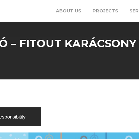
ABOUT US
PROJECTS
SER
Ó – FITOUT KARÁCSONY 
esponsibility