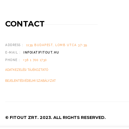
CONTACT
ADDRESS :
1139 BUDAPEST, LOMB UTCA 37-39.
E-MAIL :
INFO(AT)FITOUT.HU
PHONE :
+36 1 700 1730
ADATKEZELÉSI TÁJÉKOZTATÓ
BEJELENTÉSVÉDELMI SZABÁLYZAT
© FITOUT ZRT. 2023. ALL RIGHTS RESERVED.